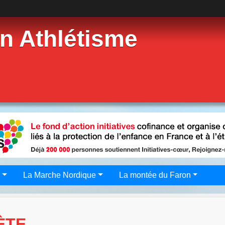
n Athlétisme
g
La Marche Nordique
La montée du Faron
ÈTE